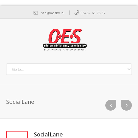
info@oesbv.nl
0345 - 63 76 37
SocialLane
SocialLane