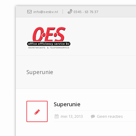
info@oesbv.nl
0345 - 63 76 37
Superunie
Superunie
mei 13, 2013
Geen reacties